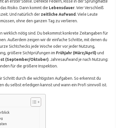
ht an erster Stelle. Defekte Federn, Risse in der Sprungmatte
 das Risiko. Dann kommt die
Lebensdauer
. Wer Verschleiß
zeit. Und natürlich der
zeitliche Aufwand
. Viele Leute
en müssen, ohne den ganzen Tag zu verlieren.
len wirklich nötig sind. Du bekommst konkrete Zeitangaben für
en. Außerdem zeigen wir dir einfache Schritte, mit denen du
 kurze Sichtchecks jede Woche oder vor jeder Nutzung,
ung, größere Sichtprüfungen im
Frühjahr (März/April)
und
st (September/Oktober)
. Jahresaufwand je nach Nutzung:
nden für die größere Inspektion.
für Schritt durch die wichtigsten Aufgaben. So erkennst du
n du selbst erledigen kannst und wann ein Profi sinnvoll ist.
rblick
ng
osten