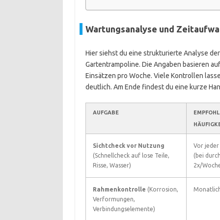
Wartungsanalyse und Zeitaufwa
Hier siehst du eine strukturierte Analyse d
Gartentrampoline. Die Angaben basieren auf
Einsätzen pro Woche. Viele Kontrollen las
deutlich. Am Ende findest du eine kurze Ha
AUFGABE
EMPFOHL
HÄUFIGK
Sichtcheck vor Nutzung
Vor jede
(Schnellcheck auf lose Teile,
(bei durch
Risse, Wasser)
2x/Woche
Rahmenkontrolle
(Korrosion,
Monatlic
Verformungen,
Verbindungselemente)