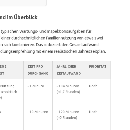
nd im Überblick
er typischen Wartungs- und Inspektionsaufgaben für
 einer durchschnittlichen Familiennutzung von etwa zwei
sen sich kombinieren. Das reduziert den Gesamtaufwand
ndlungsempfehlung mit einem realistischen Jahreszeitplan.
ENE
ZEIT PRO
JÄHRLICHER
PRIORITÄT
EIT
DURCHGANG
ZEITAUFWAND
r Nutzung
~1 Minute
~104 Minuten
Hoch
schnittlich
(≈1,7 Stunden)
)
h
~10 Minuten
~120 Minuten
Hoch
(≈2 Stunden)