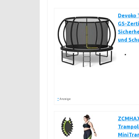
Devoko 
GS-Zerti
Sicherhe
und Sch
*
Anzeige
ZCMHAXJ
Trampoli
MiniTra