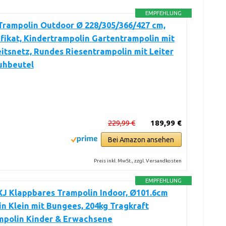
EMPFEHLUNG
Trampolin Outdoor Ø 228/305/366/427 cm,
fikat, Kindertrampolin Gartentrampolin mit
itsnetz, Rundes Riesentrampolin mit Leiter
uhbeutel
229,99 €
189,99 €
Bei Amazon ansehen
Preis inkl. MwSt., zzgl. Versandkosten
EMPFEHLUNG
 Klappbares Trampolin Indoor, Ø101.6cm
n Klein mit Bungees, 204kg Tragkraft
mpolin Kinder & Erwachsene