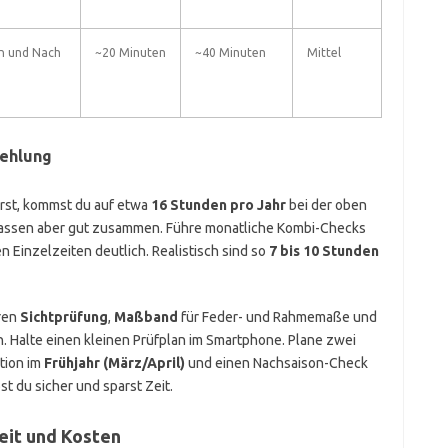
on und Nach
~20 Minuten
~40 Minuten
Mittel
ehlung
ierst, kommst du auf etwa
16 Stunden pro Jahr
bei der oben
ssen aber gut zusammen. Führe monatliche Kombi-Checks
n Einzelzeiten deutlich. Realistisch sind so
7 bis 10 Stunden
ren
Sichtprüfung
,
Maßband
für Feder- und Rahmemaße und
 Halte einen kleinen Prüfplan im Smartphone. Plane zwei
tion im
Frühjahr (März/April)
und einen Nachsaison-Check
bst du sicher und sparst Zeit.
eit und Kosten