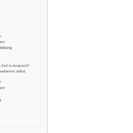
n
ern
nleitung
Zeit in Anspruch?
sarbeiten selbst
?
ren?
g