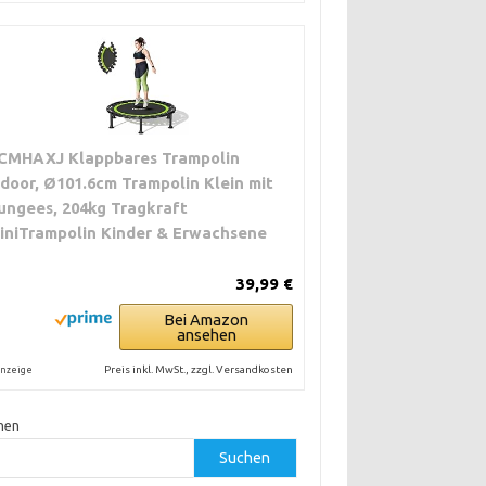
CMHAXJ Klappbares Trampolin
ndoor, Ø101.6cm Trampolin Klein mit
ungees, 204kg Tragkraft
iniTrampolin Kinder & Erwachsene
39,99 €
Bei Amazon
ansehen
Preis inkl. MwSt., zzgl. Versandkosten
nzeige
hen
Suchen