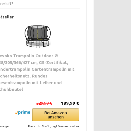
resluft?
tseller
evoko Trampolin Outdoor Ø
28/305/366/427 cm, GS-Zertifikat,
indertrampolin Gartentrampolin mit
icherheitsnetz, Rundes
iesentrampolin mit Leiter und
chuhbeutel
229,99 €
189,99 €
Bei Amazon
ansehen
Preis inkl. MwSt., zzgl. Versandkosten
nzeige