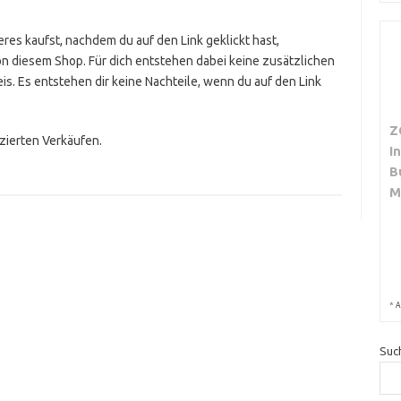
res kaufst, nachdem du auf den Link geklickt hast,
on diesem Shop. Für dich entstehen dabei keine zusätzlichen
is. Es entstehen dir keine Nachteile, wenn du auf den Link
Z
izierten Verkäufen.
I
B
M
*
A
Suc