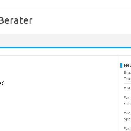
Berater
Neu
Bra
Tra
kt)
Wie
Wie
sich
Wie 
Spr
Wie