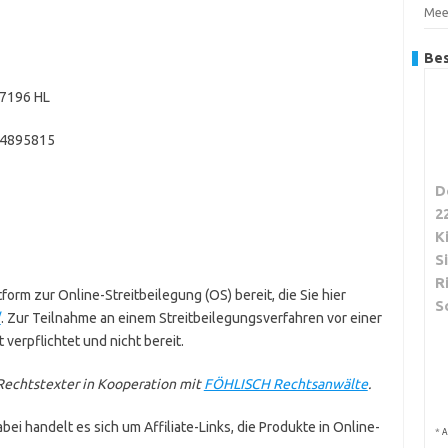
Mee
Bes
17196 HL
14895815
D
2
K
S
R
form zur Online-Streitbeilegung (OS) bereit, die Sie hier
S
/
. Zur Teilnahme an einem Streitbeilegungsverfahren vor einer
 verpflichtet und nicht bereit.
echtstexter in Kooperation mit
FÖHLISCH Rechtsanwälte
.
ei handelt es sich um Affiliate-Links, die Produkte in Online-
*
A