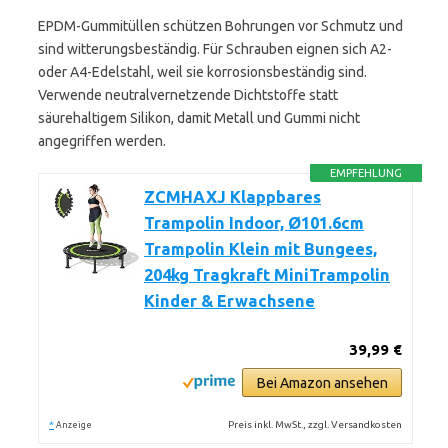
EPDM-Gummitüllen schützen Bohrungen vor Schmutz und
sind witterungsbeständig. Für Schrauben eignen sich A2-
oder A4-Edelstahl, weil sie korrosionsbeständig sind.
Verwende neutralvernetzende Dichtstoffe statt
säurehaltigem Silikon, damit Metall und Gummi nicht
angegriffen werden.
EMPFEHLUNG
ZCMHAXJ Klappbares
Trampolin Indoor, Ø101.6cm
Trampolin Klein mit Bungees,
204kg Tragkraft MiniTrampolin
Kinder & Erwachsene
39,99 €
Bei Amazon ansehen
*
Preis inkl. MwSt., zzgl. Versandkosten
Anzeige