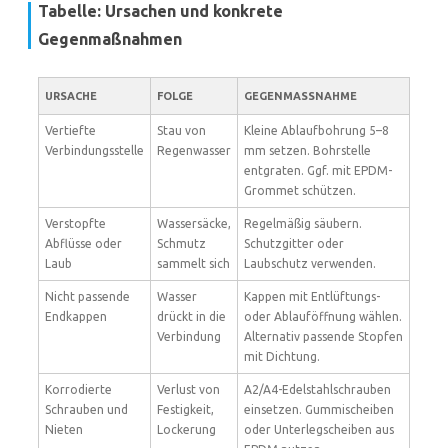
Tabelle: Ursachen und konkrete
Gegenmaßnahmen
URSACHE
FOLGE
GEGENMASSNAHME
Vertiefte
Stau von
Kleine Ablaufbohrung 5–8
Verbindungsstelle
Regenwasser
mm setzen. Bohrstelle
entgraten. Ggf. mit EPDM-
Grommet schützen.
Verstopfte
Wassersäcke,
Regelmäßig säubern.
Abflüsse oder
Schmutz
Schutzgitter oder
Laub
sammelt sich
Laubschutz verwenden.
Nicht passende
Wasser
Kappen mit Entlüftungs-
Endkappen
drückt in die
oder Ablauföffnung wählen.
Verbindung
Alternativ passende Stopfen
mit Dichtung.
Korrodierte
Verlust von
A2/A4-Edelstahlschrauben
Schrauben und
Festigkeit,
einsetzen. Gummischeiben
Nieten
Lockerung
oder Unterlegscheiben aus