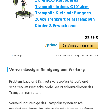
ZCMHAXJ Klappbares
Trampolin Indoor, Ø101.6cm
Trampolin Klein mit Bungees,
204kg Tragkraft MiniTrampolin
Kinder & Erwachsene
39,99 €
Bei Amazon ansehen
*
Preis inkl. MwSt., zzgl. Versandkosten
Anzeige
Vernachlässigte Reinigung und Wartung
Problem: Laub und Schmutz verstopfen Abläufe und
schaffen Wassersäcke. Viele Besitzer kontrollieren das
Trampolin nur selten.
Vermeidung: Reinige das Trampolin systematisch
mindestens viermal im Jahr und nach Stürmen. Entferne