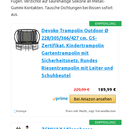
Fugen. Verzichte auf säurehaltige Silikone an Metall-
Gummi-Kontakten. Tausche Dichtungen bei Rissen sofort
aus.
EMPFEHLUNG
Devoko Trampolin Outdoor Ø
228/305/366/427 cm, GS-
Zertifikat, Kindertrampolin
Gartentrampolin mit
Sicherheitsnetz, Rundes
Riesentrampolin mit Leiter und
Schuhbeutel
229,99 €
189,99 €
Bei Amazon ansehen
*
Preis inkl. MwSt., zzgl. Versandkosten
Anzeige
EMPFEHLUNG