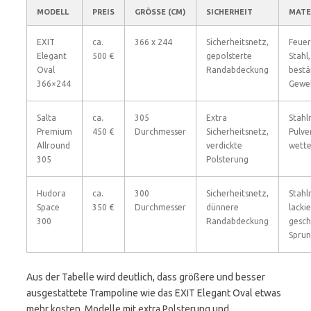
MODELL
PREIS
GRÖSSE (CM)
SICHERHEIT
MATE
EXIT
ca.
366 x 244
Sicherheitsnetz,
Feuer
Elegant
500 €
gepolsterte
Stahl
Oval
Randabdeckung
bestä
366×244
Gewe
Salta
ca.
305
Extra
Stahl
Premium
450 €
Durchmesser
Sicherheitsnetz,
Pulve
Allround
verdickte
wette
305
Polsterung
Hudora
ca.
300
Sicherheitsnetz,
Stah
Space
350 €
Durchmesser
dünnere
lackie
300
Randabdeckung
gesch
Sprun
Aus der Tabelle wird deutlich, dass größere und besser
ausgestattete Trampoline wie das EXIT Elegant Oval etwas
mehr kosten. Modelle mit extra Polsterung und