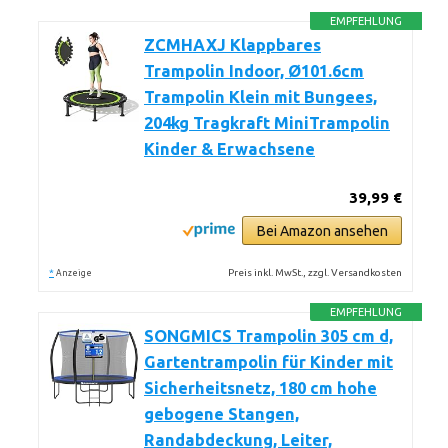
EMPFEHLUNG
ZCMHAXJ Klappbares
Trampolin Indoor, Ø101.6cm
Trampolin Klein mit Bungees,
204kg Tragkraft MiniTrampolin
Kinder & Erwachsene
39,99 €
Bei Amazon ansehen
*
Preis inkl. MwSt., zzgl. Versandkosten
Anzeige
EMPFEHLUNG
SONGMICS Trampolin 305 cm d,
Gartentrampolin für Kinder mit
Sicherheitsnetz, 180 cm hohe
gebogene Stangen,
Randabdeckung, Leiter,