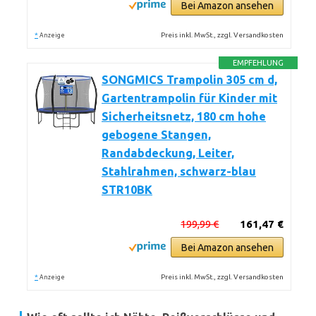
Bei Amazon ansehen
*
Preis inkl. MwSt., zzgl. Versandkosten
Anzeige
EMPFEHLUNG
SONGMICS Trampolin 305 cm d,
Gartentrampolin für Kinder mit
Sicherheitsnetz, 180 cm hohe
gebogene Stangen,
Randabdeckung, Leiter,
Stahlrahmen, schwarz-blau
STR10BK
199,99 €
161,47 €
Bei Amazon ansehen
*
Preis inkl. MwSt., zzgl. Versandkosten
Anzeige