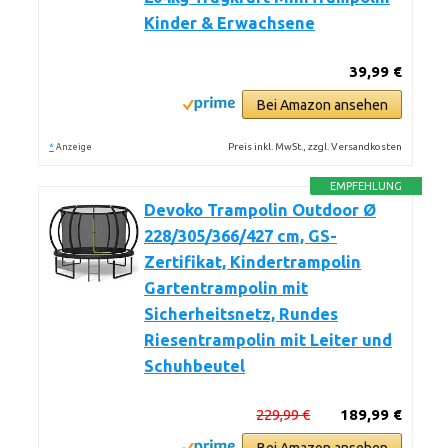
Kinder & Erwachsene
39,99 €
Bei Amazon ansehen
*
Preis inkl. MwSt., zzgl. Versandkosten
Anzeige
EMPFEHLUNG
Devoko Trampolin Outdoor Ø
228/305/366/427 cm, GS-
Zertifikat, Kindertrampolin
Gartentrampolin mit
Sicherheitsnetz, Rundes
Riesentrampolin mit Leiter und
Schuhbeutel
229,99 €
189,99 €