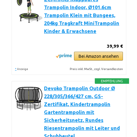
Trampolin Indoor, Ø101.6cm
Trampolin Klein mit Bungees,
204kg Tragkraft MiniTrampolin
Kinder & Erwachsene
39,99 €
Bei Amazon ansehen
*
Preis inkl. MwSt., zzgl. Versandkosten
Anzeige
EMPFEHLUNG
Devoko Trampolin Outdoor Ø
228/305/366/427 cm, GS-
Zertifikat, Kindertrampolin
Gartentrampolin mit
Sicherheitsnetz, Rundes
Riesentrampolin mit Leiter und
Schuhbeutel