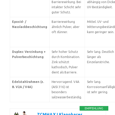
Barrierewirkung. Bei
abhängig von Dick
intakter Schicht sehr
UV-Beständigkeit.
guter Schutz.
Epoxid- /
Barrierewirkung
Mittel. UV- und
Nasslackbeschichtung
ähnlich Pulver, aber
Witterungsbeständi
oft dünner.
kann geringer sein.
Duplex: Verzinkung +
Sehr hoher Schutz
Sehr lang. Deutlich
Pulverbeschichtung
durch Kombination.
länger als
Zink schützt
Einzelanstriche.
kathodisch, Pulver
dient als Barriere.
Edelstahlrahmen (z.
Hervorragend. V4A
Sehr lang.
B. V2A / V4A)
(AISI 316) ist
Korrosionsanfälligk
besonders
ist sehr gering.
salzwasserbeständig.
EMPFEHLUNG
ZCMHAXJ Klappbares