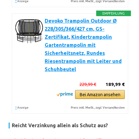
*
Preis inkl. MwSt., zzgl. Versandkosten
Anzeige
EMPFEHLUNG
Devoko Trampolin Outdoor Ø
228/305/366/427 cm, GS-
Zertifikat, Kindertrampolin
Gartentrampolin mit
Sicherheitsnetz, Rundes
Riesentrampolin mit Leiter und
Schuhbeutel
229,99 €
189,99 €
Bei Amazon ansehen
*
Preis inkl. MwSt., zzgl. Versandkosten
Anzeige
Reicht Verzinkung allein als Schutz aus?