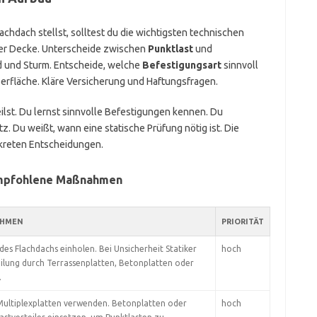
achdach stellst, solltest du die wichtigsten technischen
r Decke. Unterscheide zwischen
Punktlast
und
 und Sturm. Entscheide, welche
Befestigungsart
sinnvoll
erfläche. Kläre Versicherung und Haftungsfragen.
teilst. Du lernst sinnvolle Befestigungen kennen. Du
Du weißt, wann eine statische Prüfung nötig ist. Die
kreten Entscheidungen.
 empfohlene Maßnahmen
HMEN
PRIORITÄT
es Flachdachs einholen. Bei Unsicherheit Statiker
hoch
ilung durch Terrassenplatten, Betonplatten oder
.
Multiplexplatten verwenden. Betonplatten oder
hoch