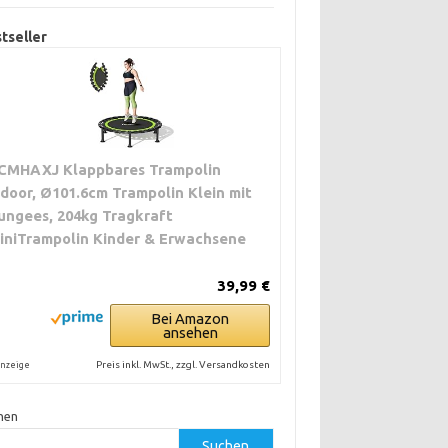
tseller
CMHAXJ Klappbares Trampolin
ndoor, Ø101.6cm Trampolin Klein mit
ungees, 204kg Tragkraft
iniTrampolin Kinder & Erwachsene
39,99 €
Bei Amazon
ansehen
Preis inkl. MwSt., zzgl. Versandkosten
nzeige
hen
Suchen