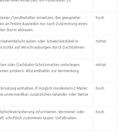
Lastverteiler einsetzen, um Punktlasten zu
asser-/Sandbehälter einsetzen. Bei geeigneter
hoch
en an festen Bauteilen nur nach Zustimmung eines
bei Sturm abbauen.
rlastwinkelschrauben oder Schwerlastdübel in
mittel
Verzichte auf Verschraubungen durch Dachbahnen
tten oder Dachbahn-Schutzmatten unterlegen.
mittel
men polstern. Abstandhalter zur Vermeidung
 Brüstung einhalten. If möglich mindestens 2 Meter
hoch
ähe unvermeidbar, zusätzliches Geländer oder Netze
aftpflichtversicherung informieren. Vermieter oder
hoch
 schriftlich zustimmen lassen. Unfallrisiken