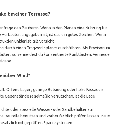
gkeit
meiner Terrasse?
r frage den Bauherrn. Wenn in den Plänen eine Nutzung für
ufbauten angegeben ist, ist das ein gutes Zeichen. Wenn
uktion unklar ist, gilt Vorsicht.
ung durch einen Tragwerksplaner durchführen. Als Provisorium
platten, so vermeidest du konzentrierte Punktlasten. Vermeide
eigabe.
egenüber
Wind
?
aft. Offene Lagen, geringe Bebauung oder hohe Fassaden
te Gegenstände regelmäßig verrutschen, ist die Lage
chte oder spezielle Wasser- oder Sandbehälter zur
e Bauteile benutzen und vorher fachlich prüfen lassen. Baue
 zusätzlich mit geprüften Spannsystemen.