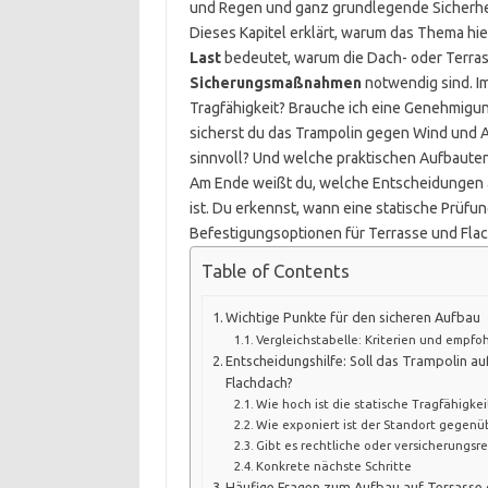
und Regen und ganz grundlegende Sicherhe
Dieses Kapitel erklärt, warum das Thema hier
Last
bedeutet, warum die Dach- oder Terr
Sicherungsmaßnahmen
notwendig sind. Im
Tragfähigkeit? Brauche ich eine Genehmig
sicherst du das Trampolin gegen Wind und 
sinnvoll? Und welche praktischen Aufbauten
Am Ende weißt du, welche Entscheidungen a
ist. Du erkennst, wann eine statische Prüfun
Befestigungsoptionen für Terrasse und Fla
Table of Contents
Wichtige Punkte für den sicheren Aufbau
Vergleichstabelle: Kriterien und emp
Entscheidungshilfe: Soll das Trampolin au
Flachdach?
Wie hoch ist die statische Tragfähigkei
Wie exponiert ist der Standort gegenü
Gibt es rechtliche oder versicherungs
Konkrete nächste Schritte
Häufige Fragen zum Aufbau auf Terrasse 