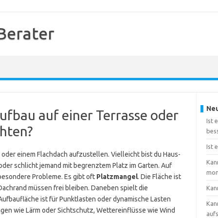
Berater
Neu
fbau auf einer Terrasse oder
Ist
hten?
bes
Ist 
 oder einem Flachdach aufzustellen. Vielleicht bist du Haus-
Kan
oder schlicht jemand mit begrenztem Platz im Garten. Auf
mon
besondere Probleme. Es gibt oft
Platzmangel
. Die Fläche ist
achrand müssen frei bleiben. Daneben spielt die
Kan
 Aufbaufläche ist für Punktlasten oder dynamische Lasten
Kan
en wie Lärm oder Sichtschutz, Wettereinflüsse wie Wind
aufs