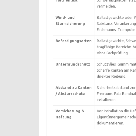
Flächenlast
Schwerlastplatten als 
vermeiden.
Wind- und
Ballastgewichte oder W
Sturmsicherung
Substanz: Verankerung
Fachmanns. Trampolin 
Befestigungsarten
Ballastgewichte, Schwe
tragfähige Bereiche. 
ohne Fachprüfung.
Untergrundschutz
Schutzvlies, Gummima
Scharfe Kanten am Rah
direkter Reibung.
Abstand zu Kanten
Sicherheitsabstand zur
/ Absturzschutz
Freiraum. Falls Randn
installieren.
Versicherung &
Vor Installation die H
Haftung
Eigentümergemeinschaft
dokumentieren.