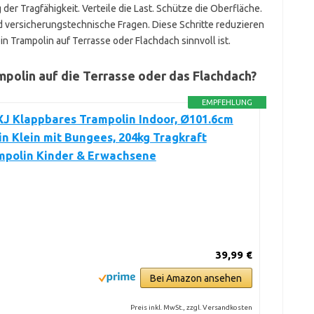
r Tragfähigkeit. Verteile die Last. Schütze die Oberfläche.
und versicherungstechnische Fragen. Diese Schritte reduzieren
in Trampolin auf Terrasse oder Flachdach sinnvoll ist.
mpolin auf die Terrasse oder das Flachdach?
EMPFEHLUNG
 Klappbares Trampolin Indoor, Ø101.6cm
n Klein mit Bungees, 204kg Tragkraft
mpolin Kinder & Erwachsene
39,99 €
Bei Amazon ansehen
Preis inkl. MwSt., zzgl. Versandkosten