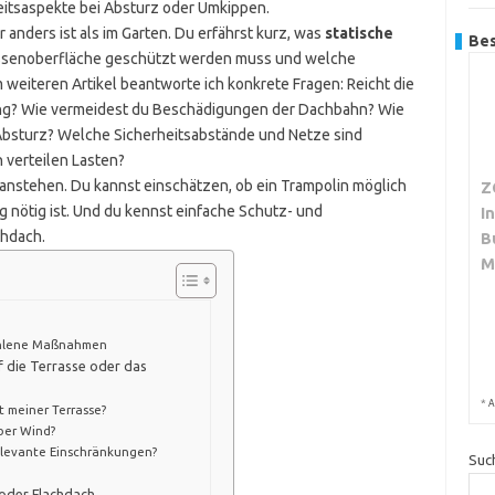
itsaspekte bei Absturz oder Umkippen.
 anders ist als im Garten. Du erfährst kurz, was
statische
Bes
assenoberfläche geschützt werden muss und welche
 weiteren Artikel beantworte ich konkrete Fragen: Reicht die
ung? Wie vermeidest du Beschädigungen der Dachbahn? Wie
Absturz? Welche Sicherheitsabstände und Netze sind
 verteilen Lasten?
nstehen. Du kannst einschätzen, ob ein Trampolin möglich
Z
g nötig ist. Und du kennst einfache Schutz- und
I
chdach.
B
M
fohlene Maßnahmen
f die Terrasse oder das
*
A
t meiner Terrasse?
ber Wind?
relevante Einschränkungen?
Suc
oder Flachdach